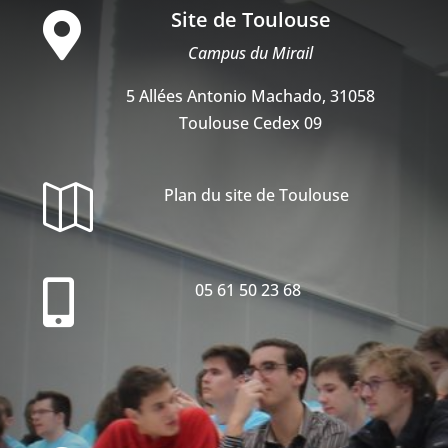
Site de Toulouse

Campus du Mirail
5 Allées Antonio Machado, 31058
Toulouse Cedex 09

Plan du site de Toulouse

05 61 50 23 68