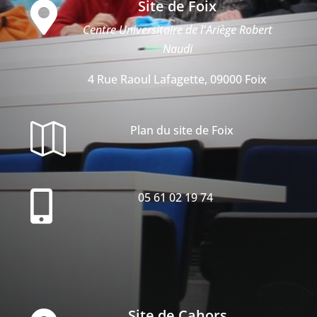
Site de Foix

Centre Universitaire de l'Ariège Robert
Naudi
4 Rue Raoul Lafagette, 09000 Foix

Plan du site de Foix

05 61 02 19 74
Site de Cahors