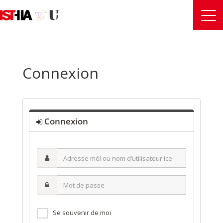
Connexion
Connexion
Adresse
mél
ou
Mot
nom
de
d’utilisateur·ice
passe
Se souvenir de moi