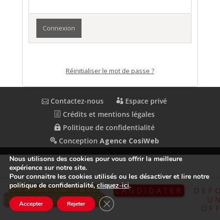
Réinitialiser le mot de passe ?
Contactez-nous
Espace privé
Crédits et mentions légales
Politique de confidentialité
Conception
Agence CosiWeb
Nous utilisons des cookies pour vous offrir la meilleure
expérience sur notre site.
Pour connaitre les cookies utilisés ou les désactiver et lire notre
politique de confidentialité,
cliquez-ici
.
VERSER LA TAXE
CANDIDATER
DEP
D’APPRENTISSAGE
U
Fermer la bannière des cookies GDP
Accepter
Rejeter
OF