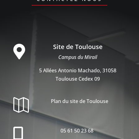
Site de Toulouse

Campus du Mirail
5 Allées Antonio Machado, 31058
Toulouse Cedex 09

Plan du site de Toulouse

05 61 50 23 68