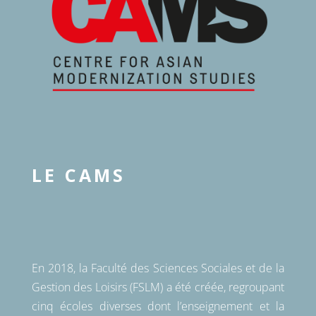
LE CAMS
En 2018, la Faculté des Sciences Sociales et de la
Gestion des Loisirs (FSLM) a été créée, regroupant
cinq écoles diverses dont l’enseignement et la