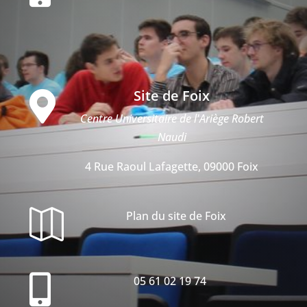
Site de Foix

Centre Universitaire de l'Ariège Robert
Naudi
4 Rue Raoul Lafagette, 09000 Foix

Plan du site de Foix

05 61 02 19 74