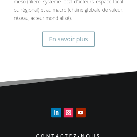
méso (filière, système local d’acteurs, espace local
ou régional) et au macro (chaîne globale de valeur,
réseau, acteur mondialisé).
En savoir plus
CONTACTEZ-NOUS