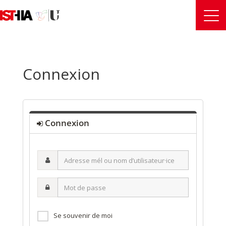
Connexion
Connexion
Adresse
mél
ou
Mot
nom
de
d’utilisateur·ice
passe
Se souvenir de moi