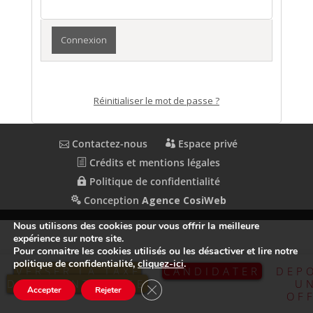
Réinitialiser le mot de passe ?
Contactez-nous
Espace privé
Crédits et mentions légales
Politique de confidentialité
Conception
Agence CosiWeb
Nous utilisons des cookies pour vous offrir la meilleure
expérience sur notre site.
Pour connaitre les cookies utilisés ou les désactiver et lire notre
politique de confidentialité,
cliquez-ici
.
VERSER LA TAXE
CANDIDATER
DEP
D’APPRENTISSAGE
U
Fermer la bannière des cookies GDP
Accepter
Rejeter
OF