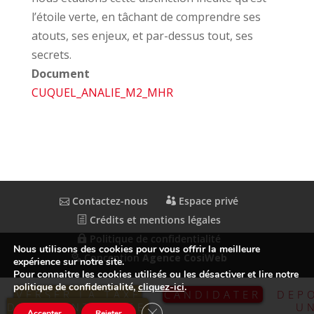
l’étoile verte, en tâchant de comprendre ses
atouts, ses enjeux, et par-dessus tout, ses
secrets.
Document
CUQUEL_ANALIE_M2_MHR
Contactez-nous
Espace privé
Crédits et mentions légales
Politique de confidentialité
Nous utilisons des cookies pour vous offrir la meilleure
Conception
Agence CosiWeb
expérience sur notre site.
Pour connaitre les cookies utilisés ou les désactiver et lire notre
politique de confidentialité,
cliquez-ici
.
VERSER LA TAXE
CANDIDATER
DEP
D’APPRENTISSAGE
U
Fermer la bannière des cookies GDP
Accepter
Rejeter