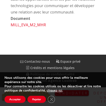
technologies pour communiquer et développer
une relation avec leur communauté.
Document
MILL_EVA_M2_MHR
Contactez-nous
Espace privé
Crédits et mentions légales
Politique de confidentialité
Nous utilisons des cookies pour vous offrir la meilleure
Conception
Agence CosiWeb
expérience sur notre site.
Pour connaitre les cookies utilisés ou les désactiver et lire notre
politique de confidentialité,
cliquez-ici
.
VERSER LA TAXE
CANDIDATER
DEP
D’APPRENTISSAGE
U
Fermer la bannière des cookies GDP
Accepter
Rejeter
OF