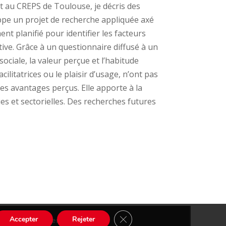
st au CREPS de Toulouse, je décris des
oppe un projet de recherche appliquée axé
t planifié pour identifier les facteurs
ive. Grâce à un questionnaire diffusé à un
ociale, la valeur perçue et l’habitude
cilitatrices ou le plaisir d’usage, n’ont pas
 des avantages perçus. Elle apporte à la
es et sectorielles. Des recherches futures
Fermer la bannière des cookies
Accepter
Rejeter
Conception
Agence CosiWeb