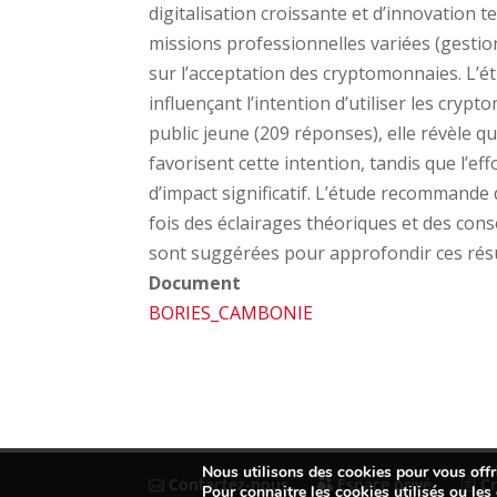
digitalisation croissante et d’innovation
missions professionnelles variées (gestio
sur l’acceptation des cryptomonnaies. L’ét
influençant l’intention d’utiliser les cr
public jeune (209 réponses), elle révèle q
favorisent cette intention, tandis que l’eff
d’impact significatif. L’étude recommande d
fois des éclairages théoriques et des cons
sont suggérées pour approfondir ces résu
Document
BORIES_CAMBONIE
Nous utilisons des cookies pour vous offri
Contactez-nous
Espace privé
Cr
Pour connaitre les cookies utilisés ou les 