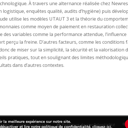
 technologique. À travers une alternance réalisée chez Newre
n logistique, enquêtes qualité, audits d’hygiène) puis dével
ude utilise les modèles UTAUT 3 et la théorie du comportemen
yptomonnaies comme moyen de paiement en restauration collect
ue des variables comme la performance attendue, l’influence s
ort perçu la freine. D’autres facteurs, comme les conditions fa
onc de miser sur la simplicité, la sécurité et la valorisation
eils pratiques, tout en soulignant des limites méthodologiqu
ltats dans d’autres contextes.
r la meilleure expérience sur notre site.
édits et mentions légales
Politique de confidentialité
désactiver et lire notre politique de confidentialité,
cliquez-ici
.