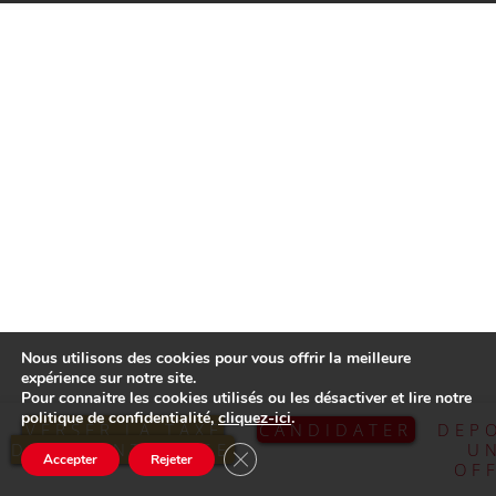
Nous utilisons des cookies pour vous offrir la meilleure
expérience sur notre site.
Pour connaitre les cookies utilisés ou les désactiver et lire notre
politique de confidentialité,
cliquez-ici
.
VERSER LA TAXE
CANDIDATER
DEP
D’APPRENTISSAGE
U
Fermer la bannière des cookies GDP
Accepter
Rejeter
OF