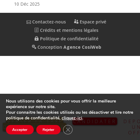
10 Déc 2025
Contactez-nous
Espace privé
Crédits et mentions légales
Politique de confidentialité
Conception
Agence CosiWeb
Nous utilisons des cookies pour vous offrir la meilleure
expérience sur notre site.
Pour connaitre les cookies utilisés ou les désactiver et lire notre
politique de confidentialité,
cliquez-ici
.
VERSER LA TAXE
CANDIDATER
DEP
D’APPRENTISSAGE
U
Fermer la bannière des cookies GDP
Accepter
Rejeter
OF