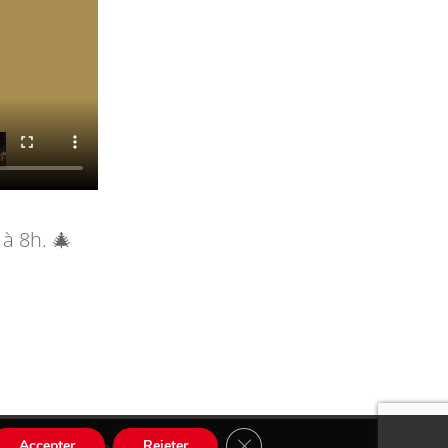
 à 8h. 🎄
Fermer la bannière des cookies
Accepter
Rejeter
Conception
Agence CosiWeb