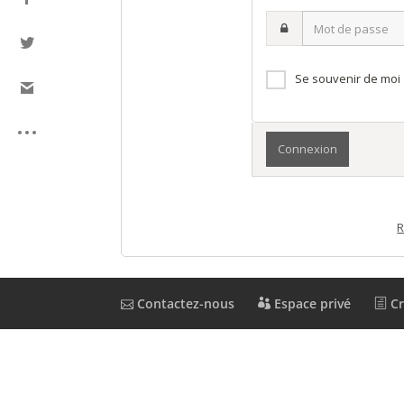
ou
Mot
nom
de
d’utilisateur·ice
passe
Se souvenir de moi
R
Contactez-nous
Espace privé
Cr