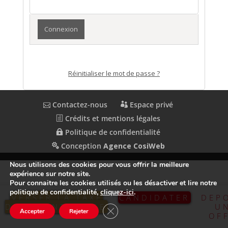
Réinitialiser le mot de passe ?
Contactez-nous
Espace privé
Crédits et mentions légales
Politique de confidentialité
Conception
Agence CosiWeb
Nous utilisons des cookies pour vous offrir la meilleure
expérience sur notre site.
Pour connaitre les cookies utilisés ou les désactiver et lire notre
politique de confidentialité,
cliquez-ici
.
VERSER LA TAXE
CANDIDATER
DEP
D’APPRENTISSAGE
U
Fermer la bannière des cookies GDP
Accepter
Rejeter
OF