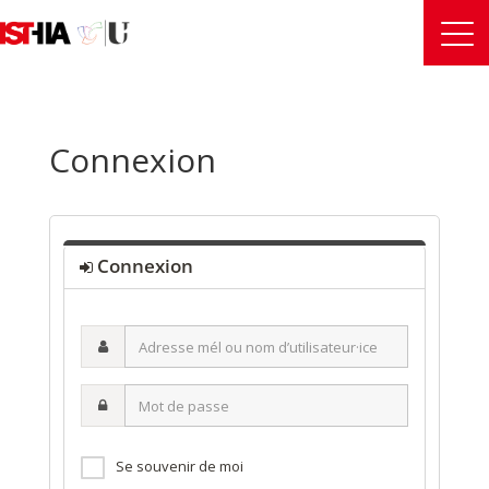
Connexion
Connexion
Adresse
mél
ou
Mot
nom
de
d’utilisateur·ice
passe
Se souvenir de moi