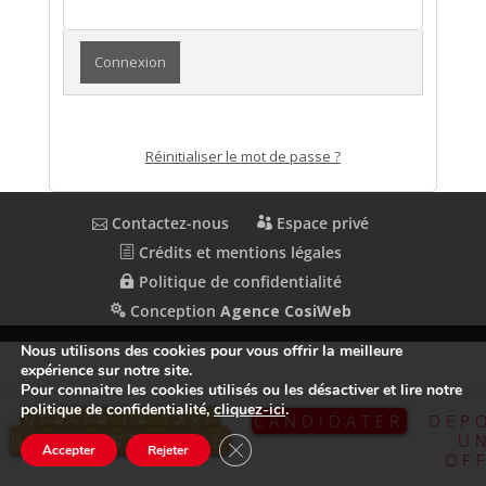
Réinitialiser le mot de passe ?
Contactez-nous
Espace privé
Crédits et mentions légales
Politique de confidentialité
Conception
Agence CosiWeb
Nous utilisons des cookies pour vous offrir la meilleure
expérience sur notre site.
Pour connaitre les cookies utilisés ou les désactiver et lire notre
politique de confidentialité,
cliquez-ici
.
VERSER LA TAXE
CANDIDATER
DEP
D’APPRENTISSAGE
U
Fermer la bannière des cookies GDP
Accepter
Rejeter
OF