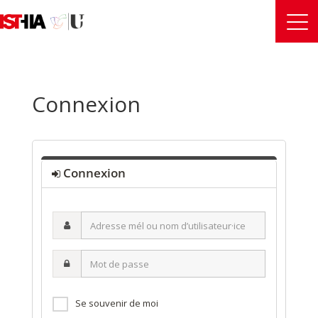
Connexion
Connexion
Adresse
mél
ou
Mot
nom
de
d’utilisateur·ice
passe
Se souvenir de moi