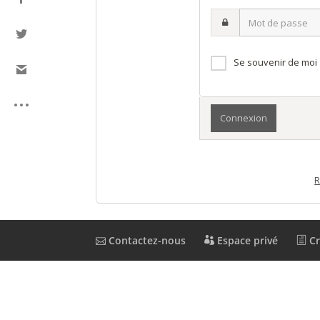
ou
Mot
nom
de
d’utilisateur·ice
passe
Se souvenir de moi
R
Contactez-nous
Espace privé
Cr