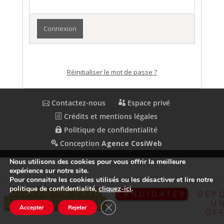
Réinitialiser le mot de passe ?
Contactez-nous
Espace privé
Crédits et mentions légales
Politique de confidentialité
Conception
Agence CosiWeb
Nous utilisons des cookies pour vous offrir la meilleure
expérience sur notre site.
Pour connaitre les cookies utilisés ou les désactiver et lire notre
politique de confidentialité,
cliquez-ici
.
VERSER LA TAXE
CANDIDATER
DEP
D’APPRENTISSAGE
U
Fermer la bannière des cookies GDP
Accepter
Rejeter
OF