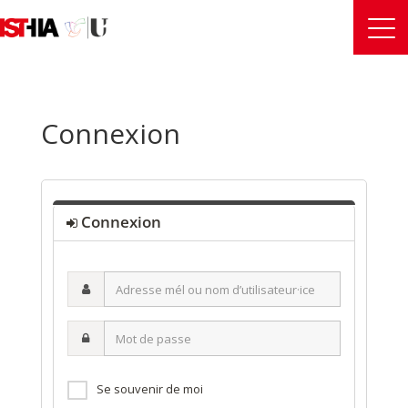
Connexion
Connexion
Adresse
mél
ou
Mot
nom
de
d’utilisateur·ice
passe
Se souvenir de moi