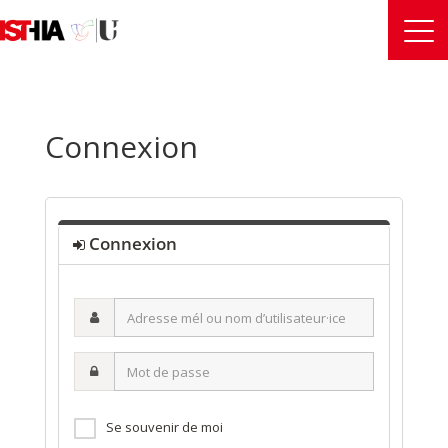
Connexion
Connexion
Adresse
mél
ou
Mot
nom
de
d’utilisateur·ice
passe
Se souvenir de moi