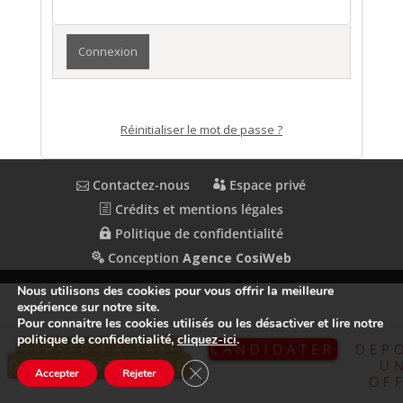
Réinitialiser le mot de passe ?
Contactez-nous
Espace privé
Crédits et mentions légales
Politique de confidentialité
Conception
Agence CosiWeb
Nous utilisons des cookies pour vous offrir la meilleure
expérience sur notre site.
Pour connaitre les cookies utilisés ou les désactiver et lire notre
politique de confidentialité,
cliquez-ici
.
VERSER LA TAXE
CANDIDATER
DEP
D’APPRENTISSAGE
U
Fermer la bannière des cookies GDP
Accepter
Rejeter
OF