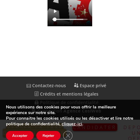
Contactez-nous
Espace privé
Crédits et mentions légales
Politique de confidentialité
Nous utilisons des cookies pour vous offrir la meilleure
Conception
Agence CosiWeb
expérience sur notre site.
Pour connaitre les cookies utilisés ou les désactiver et lire notre
politique de confidentialité,
cliquez-ici
.
VERSER LA TAXE
CANDIDATER
DEP
D’APPRENTISSAGE
U
Fermer la bannière des cookies GDP
Accepter
Rejeter
OF