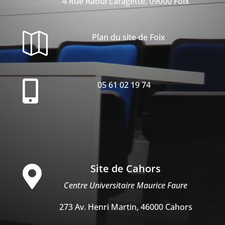
4 Rue Raoul Lafagette, 09000 Foix

Plan du site de Foix

05 61 02 19 74
Site de Cahors

Centre Universitaire Maurice Faure
273 Av. Henri Martin, 46000 Cahors