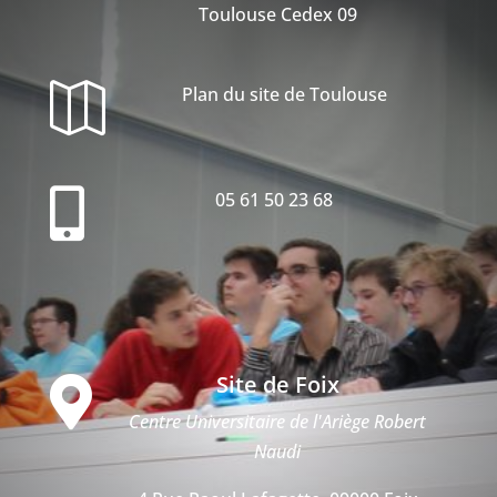
Toulouse Cedex 09

Plan du site de Toulouse

05 61 50 23 68
Site de Foix

Centre Universitaire de l'Ariège Robert
Naudi