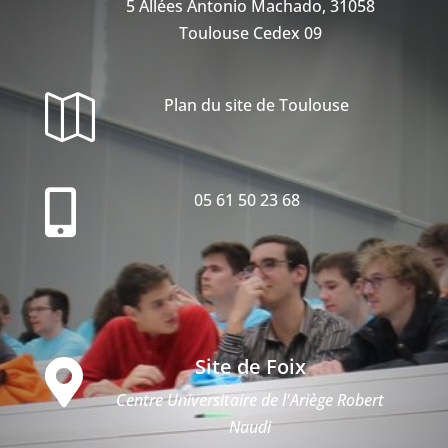
5 Allées Antonio Machado, 31058
Toulouse Cedex 09

Plan du site de Toulouse

05 61 50 23 68
Site de Foix

Centre Universitaire de l'Ariège Robert
Naudi