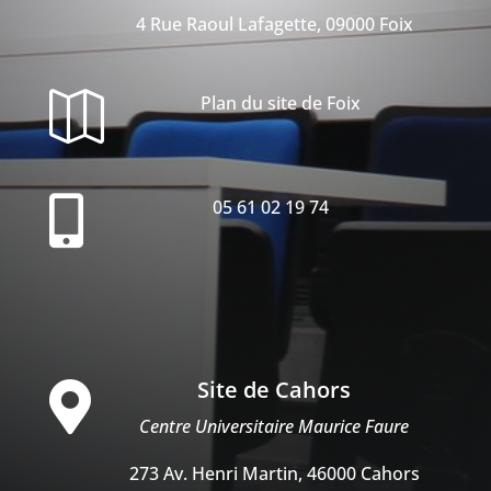
4 Rue Raoul Lafagette, 09000 Foix

Plan du site de Foix

05 61 02 19 74
Site de Cahors

Centre Universitaire Maurice Faure
273 Av. Henri Martin, 46000 Cahors