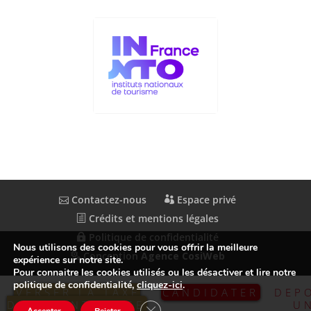
Contactez-nous
Espace privé
Crédits et mentions légales
Politique de confidentialité
Nous utilisons des cookies pour vous offrir la meilleure
Conception
Agence CosiWeb
expérience sur notre site.
Pour connaitre les cookies utilisés ou les désactiver et lire notre
politique de confidentialité,
cliquez-ici
.
VERSER LA TAXE
CANDIDATER
DEP
D’APPRENTISSAGE
U
Fermer la bannière des cookies GDP