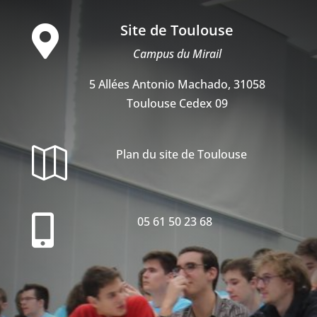
Site de Toulouse

Campus du Mirail
5 Allées Antonio Machado, 31058
Toulouse Cedex 09

Plan du site de Toulouse

05 61 50 23 68