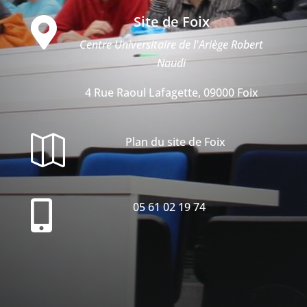
Site de Foix

Centre Universitaire de l'Ariège Robert
Naudi
4 Rue Raoul Lafagette, 09000 Foix

Plan du site de Foix

05 61 02 19 74