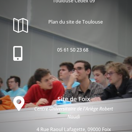
Toulouse Cedex 09

Plan du site de Toulouse

05 61 50 23 68
Site de Foix

Centre Universitaire de l'Ariège Robert
Naudi
4 Rue Raoul Lafagette, 09000 Foix