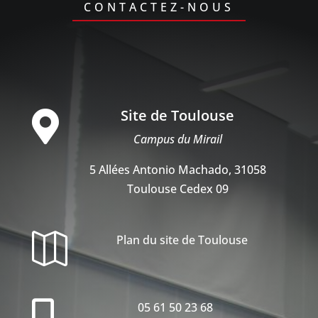
CONTACTEZ-NOUS
Site de Toulouse

Campus du Mirail
5 Allées Antonio Machado, 31058
Toulouse Cedex 09

Plan du site de Toulouse

05 61 50 23 68