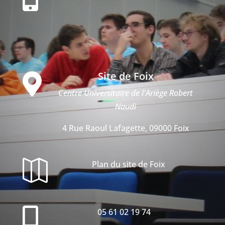
Site de Foix

Centre Universitaire de l'Ariège Robert
Naudi
4 Rue Raoul Lafagette, 09000 Foix

Plan du site de Foix

05 61 02 19 74