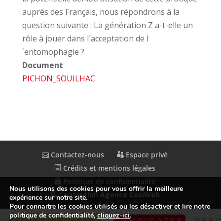
auprès des Français, nous répondrons à la
question suivante : La génération Z a-t-elle un
rôle à jouer dans l´acceptation de l
´entomophagie ?
Document
PICHON_SOUILHAC
Contactez-nous
Espace privé
Crédits et mentions légales
Politique de confidentialité
Nous utilisons des cookies pour vous offrir la meilleure
Conception
Agence CosiWeb
expérience sur notre site.
Pour connaitre les cookies utilisés ou les désactiver et lire notre
politique de confidentialité,
cliquez-ici
.
VERSER LA TAXE
CANDIDATER
DEP