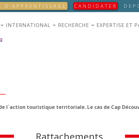
E D’APPRENTISSAGE
CANDIDATER
DEP
INTERNATIONAL
RECHERCHE
EXPERTISE ET 
S
e l´action touristique territoriale. Le cas de Cap Décou
Rattachements