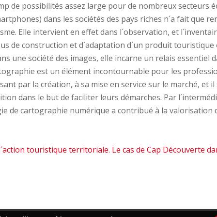
amp de possibilités assez large pour de nombreux secteurs é
rtphones) dans les sociétés des pays riches n´a fait que ren
sme. Elle intervient en effet dans l´observation, et l´inventair
s de construction et d´adaptation d´un produit touristique e
dans une société des images, elle incarne un relais essentiel
 cartographie est un élément incontournable pour les professio
sant par la création, à sa mise en service sur le marché, et il
ition dans le but de faciliter leurs démarches. Par l´interm
gie de cartographie numérique a contribué à la valorisation d
´action touristique territoriale. Le cas de Cap Découverte d