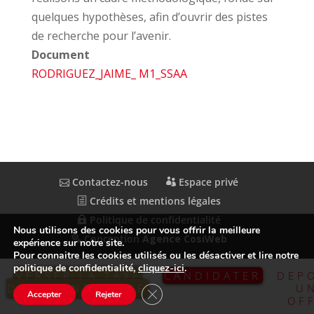
quelques hypothèses, afin d’ouvrir des pistes
de recherche pour l’avenir.
Document
RODRIGUEZ_JAIME_ M1_SSAA
Contactez-nous
Espace privé
Crédits et mentions légales
Politique de confidentialité
Nous utilisons des cookies pour vous offrir la meilleure
Conception
Agence CosiWeb
expérience sur notre site.
Pour connaitre les cookies utilisés ou les désactiver et lire notre
politique de confidentialité,
cliquez-ici
.
VERSER LA TAXE
CANDIDATER
DEP
D’APPRENTISSAGE
U
Fermer la bannière des cookies GDP
Accepter
Rejeter
OF