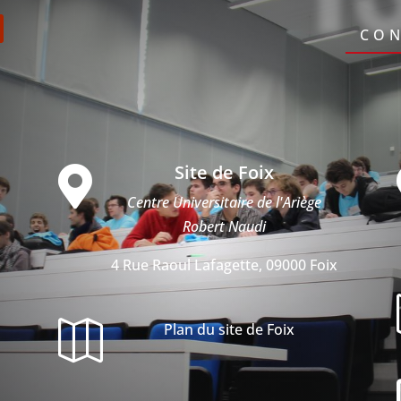
CON
Site de Foix

Centre Universitaire de l'Ariège
Robert Naudi
4 Rue Raoul Lafagette, 09000 Foix

Plan du site de Foix