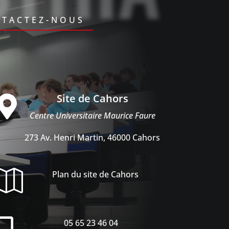
TACTEZ-NOUS
Site de Cahors

Centre Universitaire Maurice Faure
273 Av. Henri Martin, 46000 Cahors

Plan du site de Cahors

05 65 23 46 04