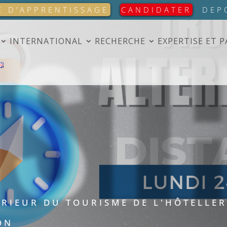
IST
E D’APPRENTISSAGE
CANDIDATER
DEP
INTERNATIONAL
RECHERCHE
EXPERTISE ET 
ÉRIEUR DU TOURISME DE L'HÔTELLER
ON