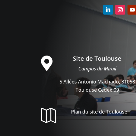
Site de Toulouse

Campus du Mirail
5 Allées Antonio Machado, 31058
Toulouse Cedex 09

Plan du site de Toulouse