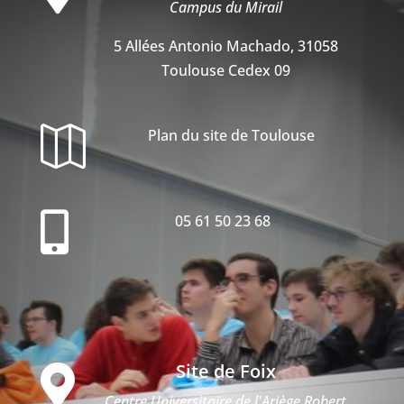
Campus du Mirail
5 Allées Antonio Machado, 31058
Toulouse Cedex 09

Plan du site de Toulouse

05 61 50 23 68
Site de Foix

Centre Universitaire de l'Ariège Robert