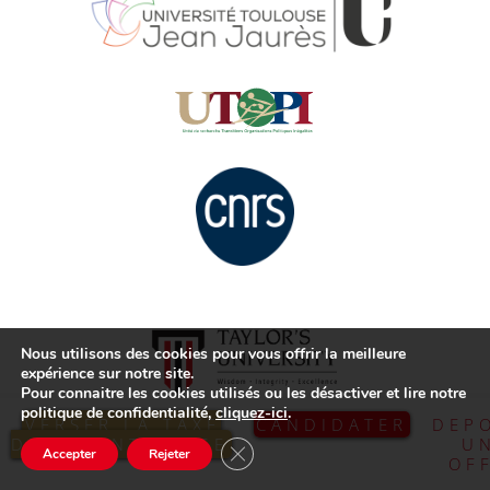
Nous utilisons des cookies pour vous offrir la meilleure
expérience sur notre site.
Pour connaitre les cookies utilisés ou les désactiver et lire notre
politique de confidentialité,
cliquez-ici
.
VERSER LA TAXE
CANDIDATER
DEP
D’APPRENTISSAGE
U
Fermer la bannière des cookies GDP
Accepter
Rejeter
OF