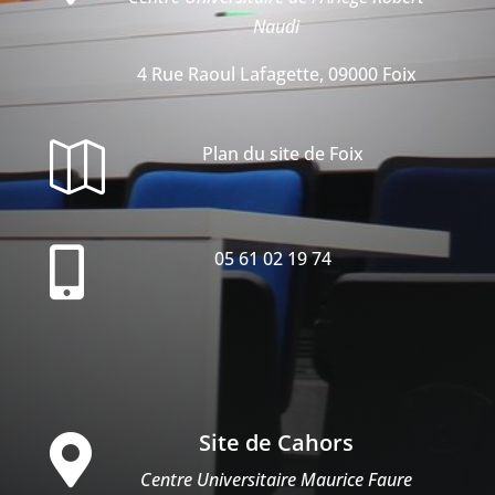
Naudi
4 Rue Raoul Lafagette, 09000 Foix

Plan du site de Foix

05 61 02 19 74
Site de Cahors

Centre Universitaire Maurice Faure