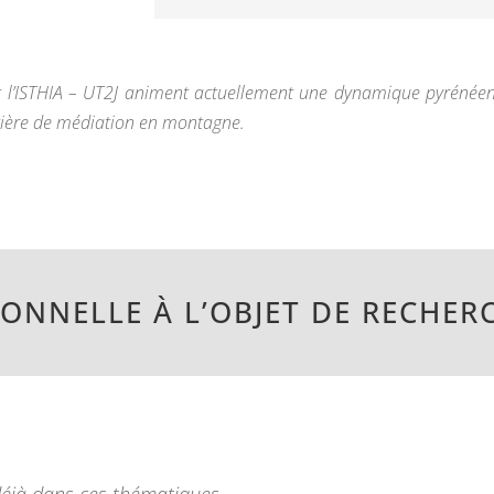
t l’ISTHIA – UT2J animent actuellement une dynamique pyrénée
tière de médiation en montagne.
SONNELLE À L’OBJET DE RECHER