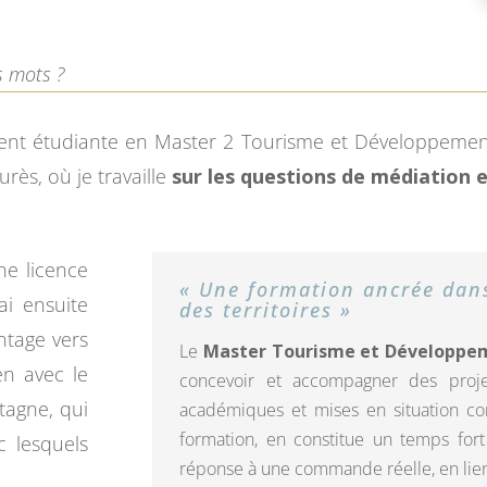
s mots ?
ement étudiante en Master 2 Tourisme et Développement
urès, où je travaille
sur les questions de médiation
une licence
« Une formation ancrée dan
’ai ensuite
des territoires »
ntage vers
Le
Master Tourisme et Développe
en avec le
concevoir et accompagner des projet
tagne, qui
académiques et mises en situation conc
formation, en constitue un temps fort 
c lesquels
réponse à une commande réelle, en lien