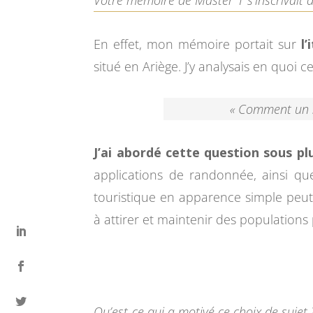
Votre mémoire de Master 1 s’inscrivait
En effet, mon mémoire portait sur
l
situé en Ariège. J’y analysais en quoi 
« Comment un si
J’ai abordé cette question sous pl
applications de randonnée, ainsi qu
touristique en apparence simple peut,
à attirer et maintenir des populations 
Qu’est-ce qui a motivé ce choix de sujet 