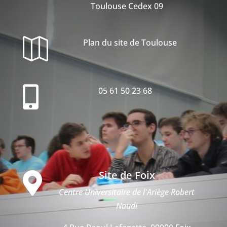
Toulouse Cedex 09

Plan du site de Toulouse

05 61 50 23 68
Site de Foix

Centre Universitaire de l'Ariège Robert
Naudi