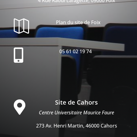
4 Rue Raoul Lafagette, 09000 Foix

Plan du site de Foix

05 61 02 19 74
Site de Cahors

Centre Universitaire Maurice Faure
273 Av. Henri Martin, 46000 Cahors