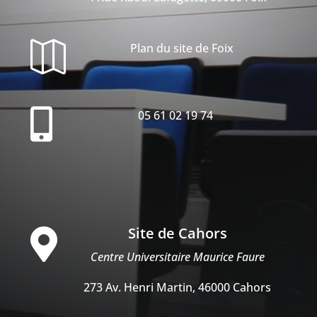

Plan du site de Foix

05 61 02 19 74
Site de Cahors

Centre Universitaire Maurice Faure
273 Av. Henri Martin, 46000 Cahors