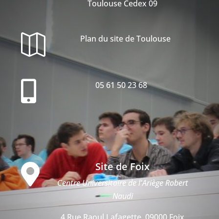
Toulouse Cedex 09

Plan du site de Toulouse

05 61 50 23 68
Site de Foix

Centre Universitaire de l'Ariège Robert
Naudi
4 Rue Raoul Lafagette, 09000 Foix