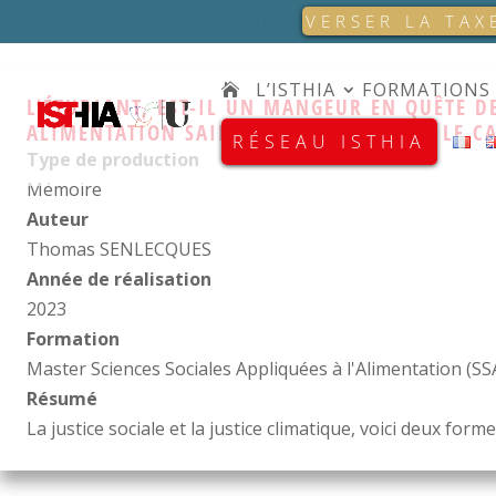
Affiner ma recherche
Afficher 1 - 3 de 3
VERSER LA TAX
L’ISTHIA
FORMATIONS
L’ÉTUDIANT, EST-IL UN MANGEUR EN QUÊTE DE
ALIMENTATION SAINE ET DURABLE DANS LE CA
RÉSEAU ISTHIA
Type de production
Mémoire
Auteur
Thomas SENLECQUES
Année de réalisation
2023
Formation
Master Sciences Sociales Appliquées à l'Alimentation (SS
Résumé
La justice sociale et la justice climatique, voici deux for