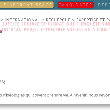
E D’APPRENTISSAGE
CANDIDATER
DEP
INTERNATIONAL
RECHERCHE
EXPERTISE ET 
 JUSTICE SOCIALE ET CLIMATIQUE ? ENQUÊTE SUR
DRE D’UN PROJET D’ÉPICERIE SOLIDAIRE À L’UNI
AA)
mes d’idéologies qui doivent prendre vie. A l’avenir, nous dev